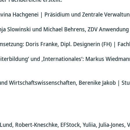
Davina Hachgenei | Präsidium und Zentrale Verwaltu
nja Slowinski und Michael Behrens, ZDV Anwendung
etzung: Doris Franke, Dipl. Designerin (FH) | Fach
eiterbildung‘ und ‚Internationales‘: Markus Wiedman
und Wirtschaftswissenschaften, Berenike Jakob | Stu
-Lund, Robert-Kneschke, EFStock, Yuliia, Julia-Jones