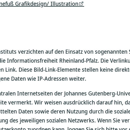
fuß Grafikdesign/ Illustration
tituts verzichten auf den Einsatz von sogenannten 
e Informationsfreiheit Rheinland-Pfalz. Die Verlink
n Link. Diese Bild-Link-Elemente stellen keine dire
ene Daten wie IP-Adressen weiter.
ralen Internetseiten der Johannes Gutenberg-Univers
 vermerkt. Wir weisen ausdrücklich darauf hin, das
telten Daten sowie deren Nutzung durch die sozial
rung des jeweiligen sozialen Netzwerks. Wenn Sie v
utzerkonto zuordnen kann, loggen Sie sich bitte vo